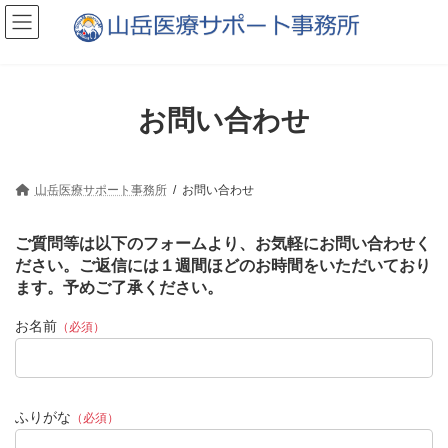
コ
ナ
ン
ビ
テ
ゲ
ン
ー
ツ
シ
へ
ョ
お問い合わせ
ス
ン
キ
に
ッ
移
プ
動
山岳医療サポート事務所
お問い合わせ
ご質問等は以下のフォームより、お気軽にお問い合わせく
ださい。ご返信には１週間ほどのお時間をいただいており
ます。予めご了承ください。
お名前
（必須）
ふりがな
（必須）